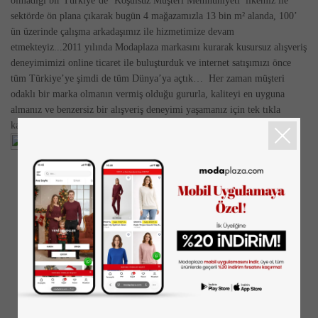
olmadığı bir Türkiye’de ‘Koşulsuz Müşteri Memnuniyeti’ ilkemiz ile
sektörde ön plana çıkarak bugün 4 mağazamızla 13 bin m² alanda, 100’
ün üzerinde çalışma arkadaşımız ile hizmetimize devam
etmekteyiz...2011 yılında Modaplaza markasını kurarak kusursuz alışveriş
deneyimimizi online ticaret ile buluşturduk ve internet satışımızı önce
tüm Türkiye’ye şimdi de tüm Dünya’ya açtık… Her zaman müşteri
odaklı bir marka olmanın vermiş olduğu gururla, kaliteyi en uyguna
almanız ve benzersiz bir alışveriş deneyimi yaşamanız için tek tıkla
kapınızdayız…
BIZI TAKIPTE KALIN