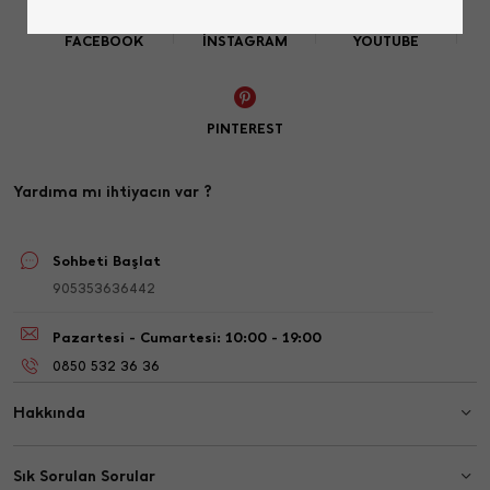
FACEBOOK
İNSTAGRAM
YOUTUBE
PINTEREST
Yardıma mı ihtiyacın var ?
Sohbeti Başlat
905353636442
Pazartesi - Cumartesi: 10:00 - 19:00
0850 532 36 36
Hakkında
Sık Sorulan Sorular