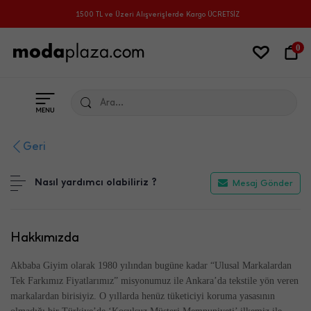
1500 TL ve Üzeri Alışverişlerde Kargo ÜCRETSİZ
0
Ara...
ANYALAR
Geri
Nasıl yardımcı olabiliriz ?
Mesaj Gönder
Hakkımızda
Akbaba Giyim olarak 1980 yılından bugüne kadar “Ulusal Markalardan
Tek Farkımız Fiyatlarımız” misyonumuz ile Ankara’da tekstile yön veren
markalardan birisiyiz. O yıllarda henüz tüketiciyi koruma yasasının