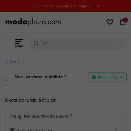
1500 TL ve Üzeri Alışverişlerde Kargo ÜCRETSİZ
0
ANYALAR
Ara...
Geri
Nasıl yardımcı olabiliriz ?
Mesaj Gönder
Sıkça Sorulan Sorular
Hangi Konuda Yardım Lazım ?
İptal & İade Değişim