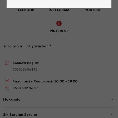
FACEBOOK
İNSTAGRAM
YOUTUBE
PINTEREST
Yardıma mı ihtiyacın var ?
Sohbeti Başlat
905353636442
Pazartesi - Cumartesi: 10:00 - 19:00
0850 532 36 36
Hakkında
Sık Sorulan Sorular